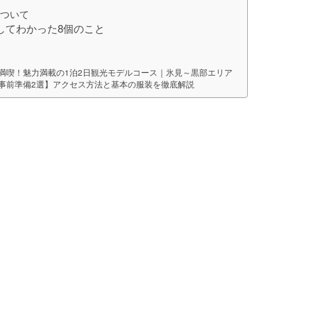
について
してわかった8個のこと
満喫！魅力満載の1泊2日観光モデルコース｜氷見～黒部エリア
事前準備2選】アクセス方法と基本の服装を徹底解説