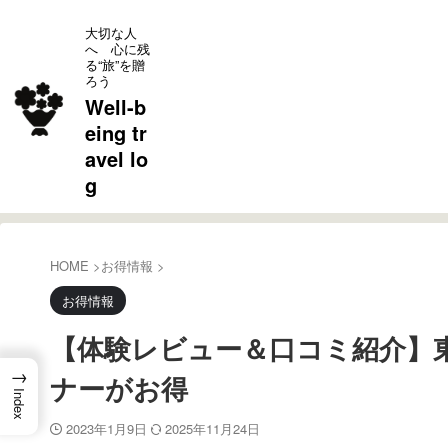
大切な人
へ 心に残
る“旅”を贈
ろう
Well-b
eing tr
avel lo
g
HOME
>
お得情報
>
お得情報
【体験レビュー＆口コミ紹介】東
→
ナーがお得
Index
2023年1月9日
2025年11月24日