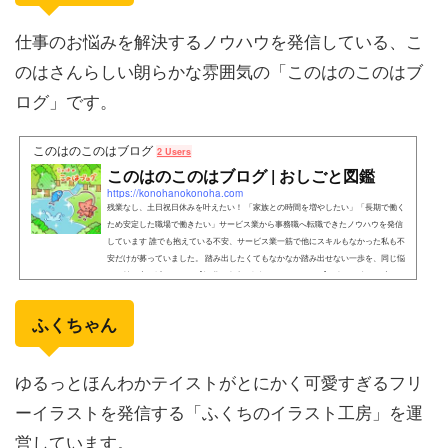
仕事のお悩みを解決するノウハウを発信している、こ
のはさんらしい朗らかな雰囲気の「このはのこのはブ
ログ」です。
このはのこのはブログ
2 Users
このはのこのはブログ | おしごと図鑑
https://konohanokonoha.com
残業なし、土日祝日休みを叶えたい！ 「家族との時間を増やしたい」「長期で働く
ため安定した職場で働きたい」サービス業から事務職へ転職できたノウハウを発信
しています 誰でも抱えている不安、サービス業一筋で他にスキルもなかった私も不
安だけが募っていました。 踏み出したくてもなかなか踏み出せない一歩を、同じ悩
みを持つ方を減らしたく【転職は人生を好転させるチャンス】1人でも多くの方にお
伝えできれば幸いです
ふくちゃん
ゆるっとほんわかテイストがとにかく可愛すぎるフリ
ーイラストを発信する「ふくちのイラスト工房」を運
営しています。