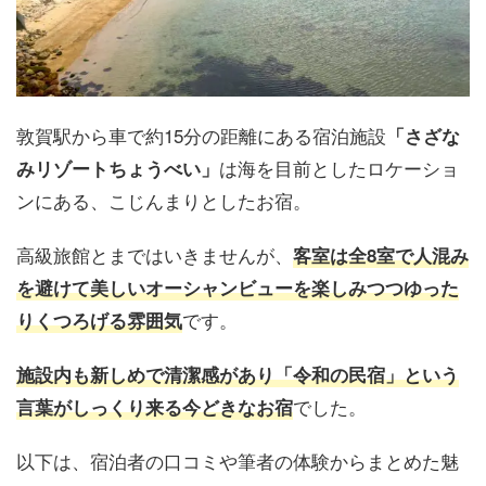
敦賀駅から車で約15分の距離にある宿泊施設
「さざな
は海を目前としたロケーショ
みリゾートちょうべい」
ンにある、こじんまりとしたお宿。
高級旅館とまではいきませんが、
客室は全8室で人混み
を避けて美しいオーシャンビューを楽しみつつゆった
です。
りくつろげる雰囲気
施設内も新しめで清潔感があり「令和の民宿」という
でした。
言葉がしっくり来る今どきなお宿
以下は、宿泊者の口コミや筆者の体験からまとめた魅