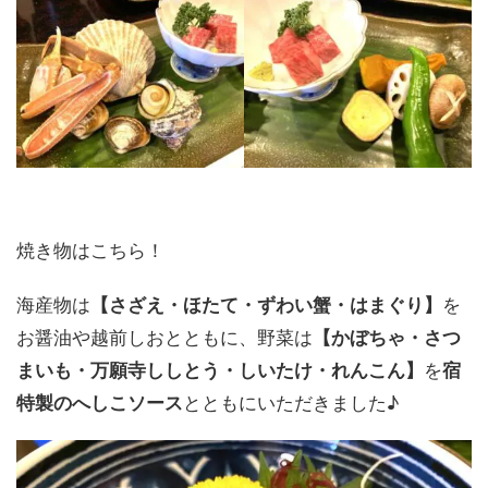
焼き物はこちら！
海産物は
を
【さざえ・ほたて・ずわい蟹・はまぐり】
お醤油や越前しおとともに、野菜は
【かぼちゃ・さつ
を
まいも・万願寺ししとう・しいたけ・れんこん】
宿
とともにいただきました♪
特製のへしこソース