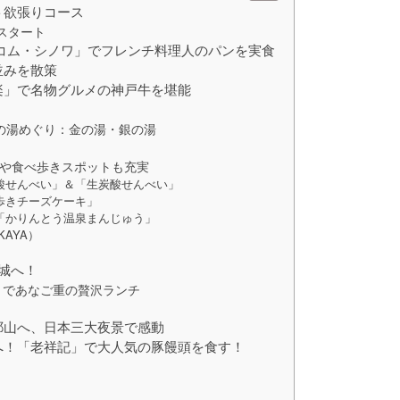
ト欲張りコース
スタート
 コム・シノワ」でフレンチ料理人のパンを実食
並みを散策
楽」で名物グルメの神戸牛を堪能
の湯めぐり：金の湯・銀の湯
や食べ歩きスポットも充実
酸せんべい」＆「生炭酸せんべい」
歩きチーズケーキ」
「かりんとう温泉まんじゅう」
KAYA）
城へ！
」であなご重の贅沢ランチ
耶山へ、日本三大夜景で感動
へ！「老祥記」で大人気の豚饅頭を食す！