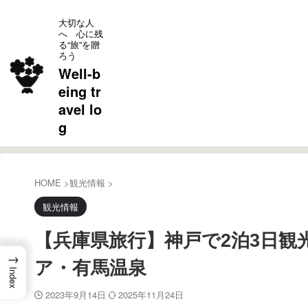
大切な人
へ 心に残
る“旅”を贈
ろう
Well-b
eing tr
avel lo
g
HOME
>
観光情報
>
観光情報
【兵庫県旅行】神戸で2泊3日観
→
ア・有馬温泉
Index
2023年9月14日
2025年11月24日