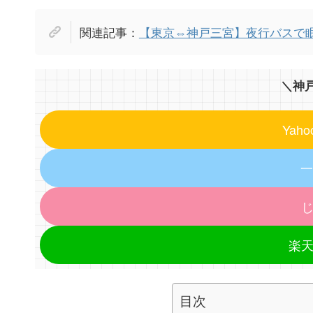
関連記事：
【東京⇔神戸三宮】夜行バスで眠
＼神
Yah
一
楽
目次