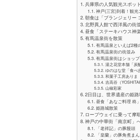
兵庫県の人気観光スポッ
神戸(三宮)到着！観光
朝食は「ブランジェリー
北野異人館で西洋風の街
昼食「ステーキハウス神
有馬温泉街を散策
有馬温泉といえば2種
有馬温泉街の街並み
有馬温泉街はショップ
湯之花堂本舗「炭
ゆのはな堂「食べ
和菓子工房ありま
吉高谷（YOSHITA
山椒彩家
2日目は、世界遺産の姫路
昼食「あなご料理 柊
姫路城散策
ロープウェイに乗って摩
神戸の中華街「南京町」
「老祥記」の豚饅頭
「皇蘭」の豚角煮まん