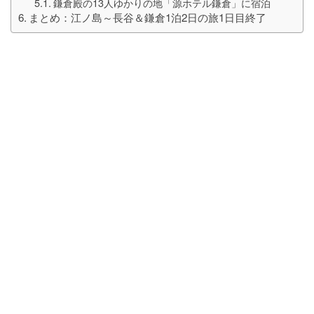
鎌倉殿の13人ゆかりの地「源ホテル鎌倉」に宿泊
まとめ：江ノ島～長谷＆鎌倉1泊2日の旅1日目終了