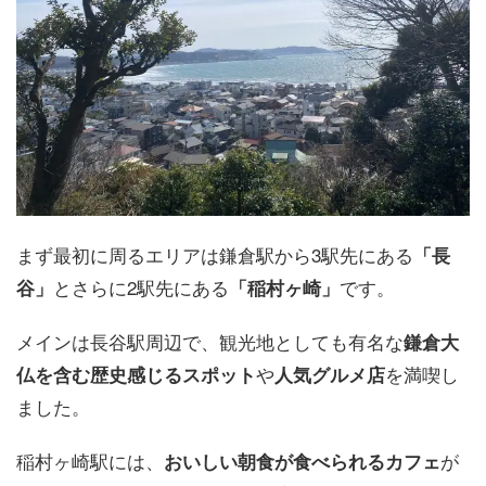
まず最初に周るエリアは鎌倉駅から3駅先にある
「長
とさらに2駅先にある
です。
谷」
「稲村ヶ崎」
メインは長谷駅周辺で、観光地としても有名な
鎌倉大
や
を満喫し
仏を含む歴史感じるスポット
人気グルメ店
ました。
稲村ヶ崎駅には、
が
おいしい朝食が食べられるカフェ