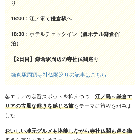
り
江ノ電で
へ
18:00：
鎌倉駅
ホテルチェックイン
18:30：
（源ホテル
鎌倉
宿
泊）
【2日目】鎌倉駅周辺の寺社仏閣巡り
鎌倉駅周辺寺社仏閣巡りの記事はこちら
各エリアの定番スポットを抑えつつ、
江ノ島～鎌倉エ
をテーマに旅程を組みま
リアの古風な趣きを感じる旅
した。
おいしい地元グルメも堪能しながら寺社仏閣も巡る街
を存分に楽しめるコースです。
歩き