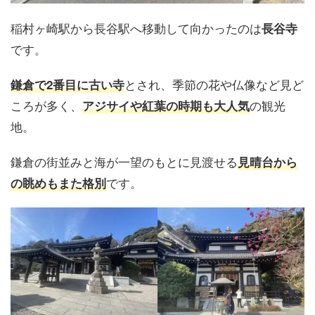
稲村ヶ崎駅から長谷駅へ移動して向かったのは
長谷寺
です。
とされ、季節の花や仏像など見ど
鎌倉で2番目に古い寺
ころが多く、
の観光
アジサイや紅葉の時期も大人気
地。
鎌倉の街並みと海が一望のもとに見渡せる
見晴台から
です。
の眺めもまた格別