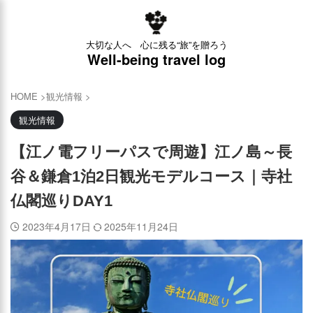
×
大切な人へ 心に残る“旅”を贈ろう
Well-being travel log
HOME
>
観光情報
>
観光情報
【江ノ電フリーパスで周遊】江ノ島～長
谷＆鎌倉1泊2日観光モデルコース｜寺社
仏閣巡りDAY1
2023年4月17日
2025年11月24日