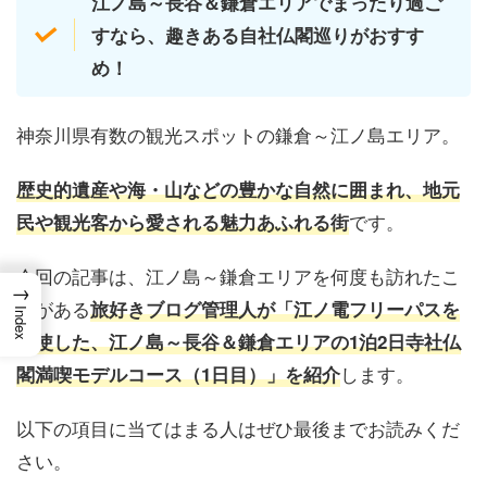
江ノ島～長谷＆鎌倉エリアでまったり過ご
すなら、趣きある自社仏閣巡りがおすす
め！
神奈川県有数の観光スポットの鎌倉～江ノ島エリア。
歴史的遺産や海・山などの豊かな自然に囲まれ、
地元
です。
民や観光客から愛される
魅力あふれる街
今回の記事は、江ノ島～鎌倉エリアを何度も訪れたこ
→
とがある
旅好きブログ管理人が「江ノ電フリーパスを
Index
駆使した、江ノ島～長谷＆鎌倉エリアの1泊2日寺社仏
します。
閣満喫モデルコース（1日目）」を紹介
以下の項目に当てはまる人はぜひ最後までお読みくだ
さい。