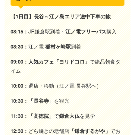
【1日目】長谷～江ノ島エリア途中下車の旅
JR鎌倉駅到着・
購入
08:15：
江ノ電フリーパス
江ノ電
到着
08:30：
稲村ヶ崎駅
で絶品朝食タ
09:00：人気カフェ「ヨリドコロ」
イム
退店・移動（江ノ電 長谷駅へ）
10:00：
を観光
10:30：「長谷寺」
で
を見学
11:30：「高徳院」
鎌倉大仏
どら焼きの老舗店
でお
12:30：
「鎌倉するがや」