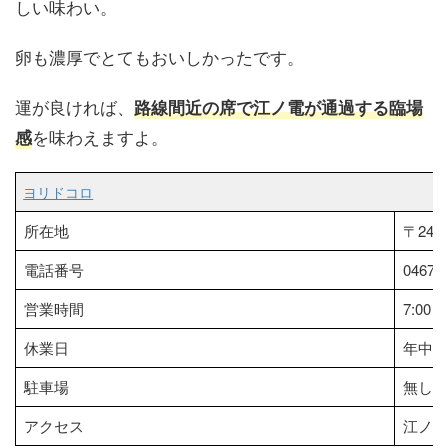
しい味わい。
卵も濃厚でとてもおいしかったです。
運が良ければ、
路線間近の席で江ノ電が通過する臨場
を味わえますよ。
感
ヨリドコロ
所在地
〒248
電話番号
0467-4
営業時間
7:00～
休業日
年中無
駐車場
無し
アクセス
江ノ島