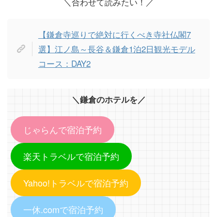
＼合わせて読みたい！／
【鎌倉寺巡りで絶対に行くべき寺社仏閣7
選】江ノ島～長谷＆鎌倉1泊2日観光モデル
コース：DAY2
＼鎌倉のホテルを／
じゃらんで宿泊予約
楽天トラベルで宿泊予約
Yahoo!トラベルで宿泊予約
一休.comで宿泊予約