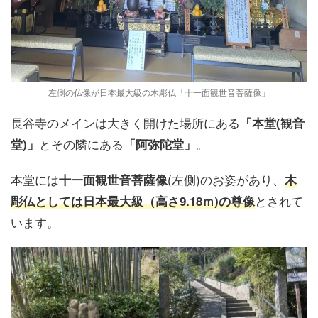
左側の仏像が日本最大級の木彫仏「十一面観世音菩薩像」
長谷寺のメインは大きく開けた場所にある
「本堂(観音
とその隣にある
。
堂)」
「阿弥陀堂」
本堂には
(左側)のお姿があり、
十一面観世音菩薩像
木
とされて
彫仏としては日本最大級（高さ9.18ｍ)の尊像
います。