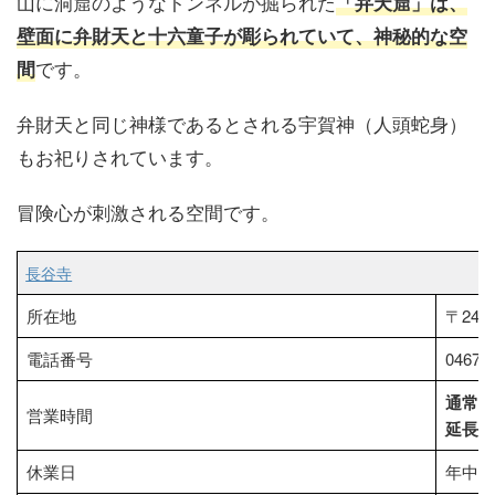
山に洞窟のようなトンネルが掘られた
「弁天窟」
は、
壁面に弁財天と十六童子が彫られていて、神秘的な空
です。
間
弁財天と同じ神様であるとされる宇賀神（人頭蛇身）
もお祀りされています。
冒険心が刺激される空間です。
長谷寺
所在地
〒248
電話番号
0467-2
通常期
営業時間
延長
休業日
年中無