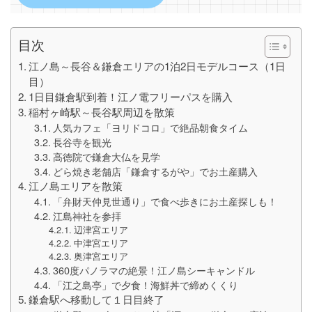
目次
江ノ島～長谷＆鎌倉エリアの1泊2日モデルコース（1日
目）
1日目鎌倉駅到着！江ノ電フリーパスを購入
稲村ヶ崎駅～長谷駅周辺を散策
人気カフェ「ヨリドコロ」で絶品朝食タイム
長谷寺を観光
高徳院で鎌倉大仏を見学
どら焼き老舗店「鎌倉するがや」でお土産購入
江ノ島エリアを散策
「弁財天仲見世通り」で食べ歩きにお土産探しも！
江島神社を参拝
辺津宮エリア
中津宮エリア
奥津宮エリア
360度パノラマの絶景！江ノ島シーキャンドル
「江之島亭」で夕食！海鮮丼で締めくくり
鎌倉駅へ移動して１日目終了