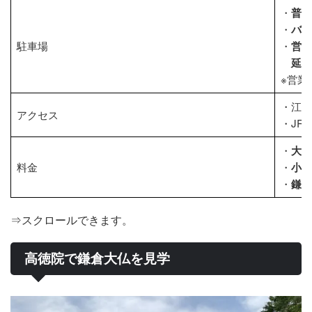
・
普通
・
バス
駐車場
・
営
延長
※営業
・江ノ
アクセス
・JR
・
大人
料金
・
小学
・
鎌倉
⇒スクロールできます。
高徳院で鎌倉大仏を見学