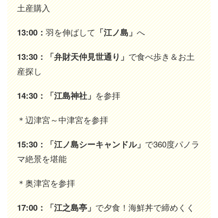
土産購入
羽を伸ばして
へ
13:00：
「江ノ島」
で食べ歩き＆お土
13:30：「弁財天仲見世通り」
産探し
を参拝
14:30：「江島神社」
＊辺津宮～中津宮を参拝
で360度パノラ
15:30：「江ノ島シーキャンドル」
マ絶景を堪能
＊奥津宮を参拝
で夕食！海鮮丼で締めくく
17:00：「江之島亭」