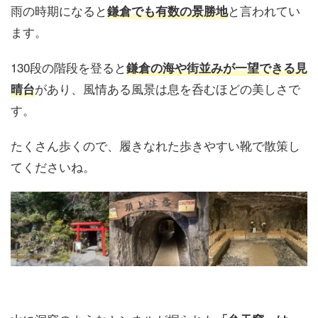
雨の時期になると
と言われてい
鎌倉でも有数の景勝地
ます。
130段の階段を登ると
鎌倉の海や街並みが一望できる見
があり、風情ある風景は息を呑むほどの美しさで
晴台
す。
たくさん歩くので、履きなれた歩きやすい靴で散策し
てくださいね。